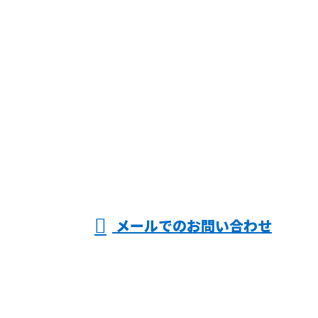
お問い合わせ
お電話でのお問い合わせ
06-6903-0364
大阪府守口市や門
真市・寝屋川市な
受付／8：30～17：30
メールでのお問い合わせ
どで電気設計のご依頼は有限会社佐々木電機工業ま
で！