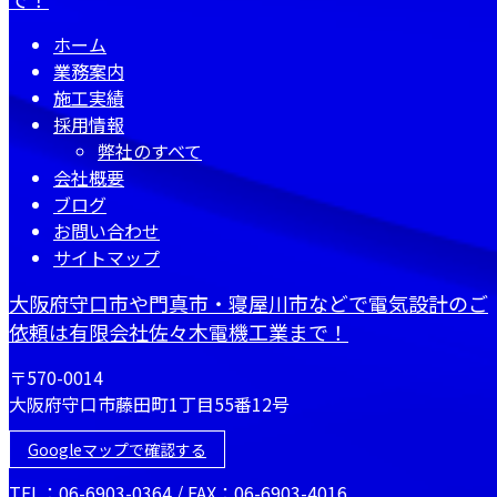
ホーム
業務案内
施工実績
採用情報
弊社のすべて
会社概要
ブログ
お問い合わせ
サイトマップ
大阪府守口市や門真市・寝屋川市などで電気設計のご
依頼は有限会社佐々木電機工業まで！
〒570-0014
大阪府守口市藤田町1丁目55番12号
Googleマップで確認する
TEL：06-6903-0364 / FAX：06-6903-4016