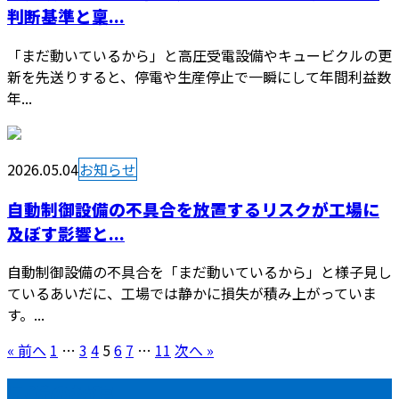
判断基準と稟...
「まだ動いているから」と高圧受電設備やキュービクルの更
新を先送りすると、停電や生産停止で一瞬にして年間利益数
年...
2026.05.04
お知らせ
自動制御設備の不具合を放置するリスクが工場に
及ぼす影響と...
自動制御設備の不具合を「まだ動いているから」と様子見し
ているあいだに、工場では静かに損失が積み上がっていま
す。...
« 前へ
1
…
3
4
5
6
7
…
11
次へ »
最近の投稿