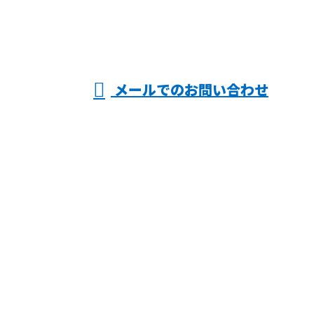
大阪府守口市や門
真市・寝屋川市な
受付／8：30～17：30
メールでのお問い合わせ
どで電気設計のご依頼は有限会社佐々木電機工業ま
で！
ホーム
業務案内
施工実績
採用情報
弊社のすべて
会社概要
ブログ