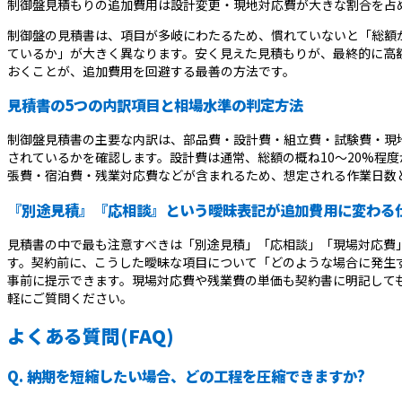
制御盤見積もりの追加費用は設計変更・現地対応費が大きな割合を占
制御盤の見積書は、項目が多岐にわたるため、慣れていないと「総額
ているか」が大きく異なります。安く見えた見積もりが、最終的に高
おくことが、追加費用を回避する最善の方法です。
見積書の5つの内訳項目と相場水準の判定方法
制御盤見積書の主要な内訳は、部品費・設計費・組立費・試験費・現地
されているかを確認します。設計費は通常、総額の概ね10〜20%程
張費・宿泊費・残業対応費などが含まれるため、想定される作業日数
『別途見積』『応相談』という曖昧表記が追加費用に変わる
見積書の中で最も注意すべきは「別途見積」「応相談」「現場対応費
す。契約前に、こうした曖昧な項目について「どのような場合に発生
事前に提示できます。現場対応費や残業費の単価も契約書に明記して
軽にご質問ください。
よくある質問(FAQ)
Q. 納期を短縮したい場合、どの工程を圧縮できますか?