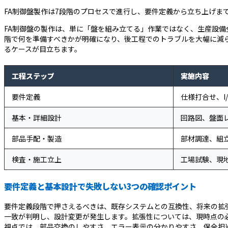
FA制御盤製作は7段階のプロセスで進行し、要件定義から立ち上げま
FA制御盤の製作は、単に「盤を組み立てる」作業ではなく、生産設
階で何を準備すべきかが明確になり、後工程でのトラブルを大幅に減
るケースが目立ちます。
工程ステップ
実施内容
要件定義
仕様打合せ、I
基本・詳細設計
回路図、盤面レ
部品手配・製造
部材調達、組
検査・施工立上
工場試験、現
要件定義と基本設計で失敗しない3つの確認ポイント
要件定義段階で押さえるべきは、既存システムとの互換性、将来の拡
一致が判明し、設計変更が発生します。拡張性については、現時点の必
視点では、部品交換のしやすさ、エラー表示の分かりやすさ、保全担