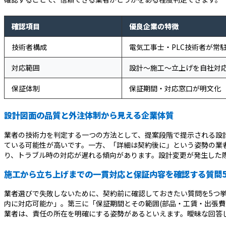
確認項目
優良企業の特徴
技術者構成
電気工事士・PLC技術者が常
対応範囲
設計〜施工〜立上げを自社対
保証体制
保証期間・対応窓口が明文化
設計図面の品質と外注体制から見える企業体質
業者の技術力を判定する一つの方法として、提案段階で提示される設計
ている可能性が高いです。一方、「詳細は契約後に」という姿勢の業
り、トラブル時の対応が遅れる傾向があります。設計変更が発生した
施工から立ち上げまでの一貫対応と保証内容を確認する質問
業者選びで失敗しないために、契約前に確認しておきたい質問を5つ
内に対応可能か」。第三に「保証期間とその範囲(部品・工賃・出張
業者は、責任の所在を明確にする姿勢があるといえます。曖昧な回答