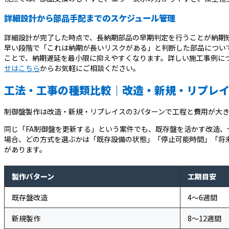
詳細設計から部品手配までのスケジュール管理
詳細設計が完了した時点で、長納期部品の早期判定を行うことが納期
早い段階で「これは納期が長いリスクがある」と判断した部品につい
ことで、納期遅延を最小限に抑えやすくなります。詳しい施工事例に
せはこちら
からお気軽にご相談ください。
工法・工事の種類比較｜改造・新規・リプレ
制御盤製作は改造・新規・リプレイスの3パターンで工程と費用が大
同じ「FA制御盤を更新する」という案件でも、既存盤を活かす改造
場合、どの方式を選ぶかは「既存設備の状態」「停止可能時間」「将
があります。
製作パターン
工期目安
既存盤改造
4〜6週間
新規製作
8〜12週間