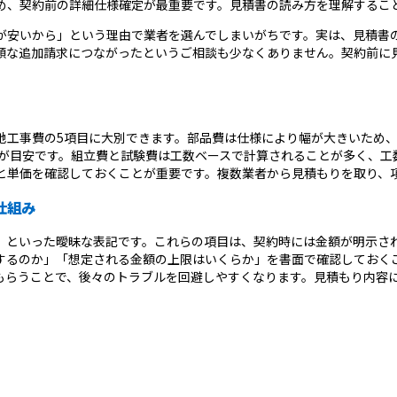
め、契約前の詳細仕様確定が最重要です。見積書の読み方を理解するこ
が安いから」という理由で業者を選んでしまいがちです。実は、見積書
額な追加請求につながったというご相談も少なくありません。契約前に
工事費の5項目に大別できます。部品費は仕様により幅が大きいため、主
度が目安です。組立費と試験費は工数ベースで計算されることが多く、
と単価を確認しておくことが重要です。複数業者から見積もりを取り、
仕組み
」といった曖昧な表記です。これらの項目は、契約時には金額が明示さ
するのか」「想定される金額の上限はいくらか」を書面で確認しておく
もらうことで、後々のトラブルを回避しやすくなります。見積もり内容