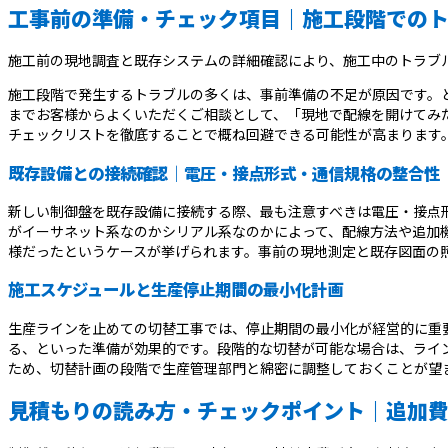
工事前の準備・チェック項目｜施工段階での
施工前の現地調査と既存システムの詳細確認により、施工中のトラブ
施工段階で発生するトラブルの多くは、事前準備の不足が原因です。
までお客様からよくいただくご相談として、「現地で配線を開けてみ
チェックリストを徹底することで概ね回避できる可能性が高まります
既存設備との接続確認｜電圧・接点形式・通信規格の整合性
新しい制御盤を既存設備に接続する際、最も注意すべきは電圧・接点形
がイーサネット系なのかシリアル系なのかによって、配線方法や追加
様だったというケースが挙げられます。事前の現地測定と既存図面の
施工スケジュールと生産停止期間の最小化計画
生産ラインを止めての切替工事では、停止期間の最小化が経営的に重
る、といった準備が効果的です。段階的な切替が可能な場合は、ライ
ため、切替計画の段階で生産管理部門と綿密に調整しておくことが望
見積もりの読み方・チェックポイント｜追加