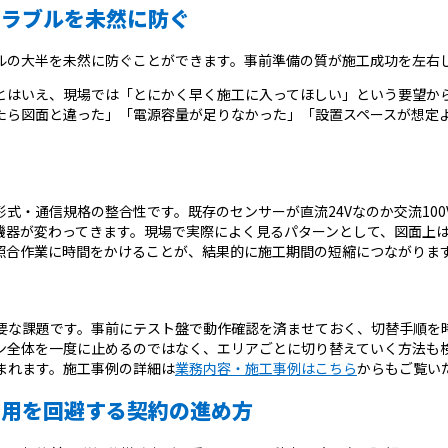
トラブルを未然に防ぐ
ルの大半を未然に防ぐことができます。事前準備の質が施工成功を左右
とはいえ、現場では「とにかく早く施工に入ってほしい」という要望か
たら図面と違った」「電源容量が足りなかった」「設置スペースが想定
。
式・通信規格の整合性です。既存のセンサーが直流24Vなのか交流10
機器が変わってきます。現場で実際によく見るパターンとして、図面上
照合作業に時間をかけることが、結果的に施工期間の短縮につながりま
要な課題です。事前にテスト盤で動作確認を済ませておく、切替手順を
ン全体を一度に止めるのではなく、エリアごとに切り替えていく方法も
まれます。施工事例の詳細は
業務内容・施工事例はこちら
からもご覧い
費用を回避する契約の進め方