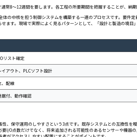
で通常8〜12週間を要します。各工程の所要期間を把握することが、納
備全体の中核を担う制御システムを構築する一連のプロセスです。要件定
らせます。現場で実際によく見るパターンとして、「設計と製造の境目
/Oリスト確定
イアウト、PLCソフト設計
立、配線
地据付、動作確認
張性、保守運用のしやすさという3点です。既存システムとの互換性を
要I/O点数だけでなく、将来追加される可能性のあるセンサーや機器
当者がアクセスしやすい配置にすることがポイントです。