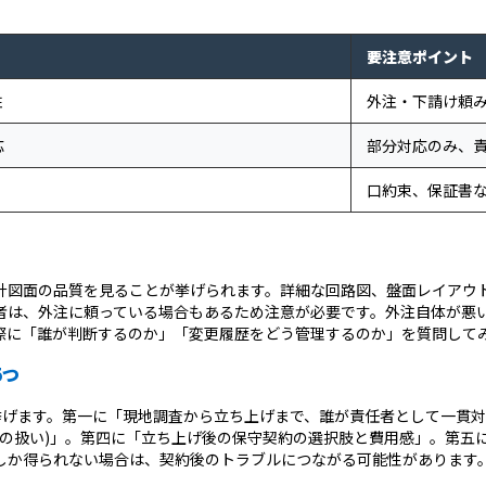
要注意ポイント
駐
外注・下請け頼
応
部分対応のみ、
口約束、保証書
図面の品質を見ることが挙げられます。詳細な回路図、盤面レイアウト
者は、外注に頼っている場合もあるため注意が必要です。外注自体が悪
際に「誰が判断するのか」「変更履歴をどう管理するのか」を質問して
5つ
挙げます。第一に「現地調査から立ち上げまで、誰が責任者として一貫
費の扱い)」。第四に「立ち上げ後の保守契約の選択肢と費用感」。第五
しか得られない場合は、契約後のトラブルにつながる可能性があります