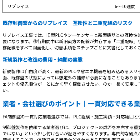
リプレイス
6〜10週間
既存制御盤からのリプレイス｜互換性と二重配線のリスク
リプレイス工事では、旧型PLCやシーケンサーと新型機器との互換
要になります。移行期間中は新旧両方の配線が共存する「二重配線」
存配線をすべて図面化し、切替手順をステップごとに文書化しておく
新規製作と改造の費用・納期の実態
新規製作は自由度が高く、最新のPLCや省エネ機器を組み込めるメ
面、既存盤の状態によっては想定外の補修が必要になることもありま
ェクトの優先順位が「とにかく早く稼働させたい」のか「長く安定し
い。
業者・会社選びのポイント｜一貫対応できる
FA制御盤の一貫対応業者選びでは、PLC経験・施工実績・対応範囲
制御盤製作を依頼する業者選びは、プロジェクトの成否を左右する重
ではない」という押し付け合いが起きやすくなります。専門的な観点
確認することで、信頼できる業者かどうかをある程度判定できます。