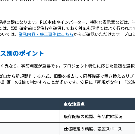
短縮の鍵になります。PLC本体やインバーター、特殊な表示器などは、
ては、設計確定前に発注枠を確保しておく対応も現場ではよく行われま
ついては、
業務内容・施工事例はこちら
からご確認いただけます。プロ
イス別のポイント
きく異なり、事前判定が重要です。プロジェクト特性に応じた最適な選択
、ゼロから新規製作する方式、旧盤を撤去して同等機能で置き換えるリプ
来計画」の3軸で判定することが多いです。安易に「新規が安全」「改
主な注意点
既存配線の確認、部品供給状況
仕様確定の精度、設置スペース