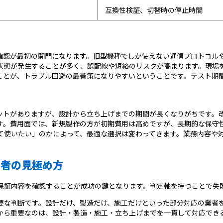
互換性検証、切替時の停止時間
性確認が最初の関門になります。旧型機種でしか使えない通信プロトコル
状態が発生することが多く、誤配線や短絡のリスクが高まります。現場
ことが、トラブル回避の最善策になりやすいということです。テスト期
リットがありますが、設計から立ち上げまでの期間が長くなりがちです。
す。費用面では、新規製作の方が初期費用は高めですが、長期的な保守
て使いたい」のかによって、最適な選択は変わってきます。業務内容や
業者の見極め方
と保証内容を確認することが成功の鍵となります。判定軸を持つことで失
要な判断です。設計だけ、製造だけ、施工だけといった部分対応の業者
から重要なのは、設計・製造・施工・立ち上げまでを一貫して対応でき