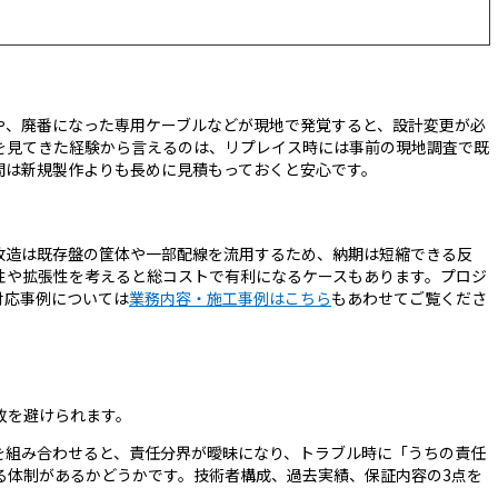
や、廃番になった専用ケーブルなどが現地で発覚すると、設計変更が必
を見てきた経験から言えるのは、リプレイス時には事前の現地調査で既
間は新規製作よりも長めに見積もっておくと安心です。
改造は既存盤の筐体や一部配線を流用するため、納期は短縮できる反
性や拡張性を考えると総コストで有利になるケースもあります。プロジ
対応事例については
業務内容・施工事例はこちら
もあわせてご覧くださ
敗を避けられます。
を組み合わせると、責任分界が曖昧になり、トラブル時に「うちの責任
る体制があるかどうかです。技術者構成、過去実績、保証内容の3点を